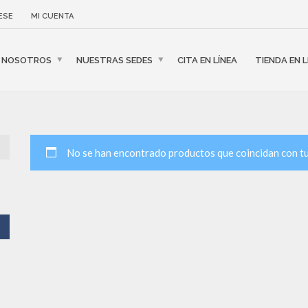
ESE
MI CUENTA
NOSOTROS
NUESTRAS SEDES
CITA EN LÍNEA
TIENDA EN L
No se han encontrado productos que coincidan con tu